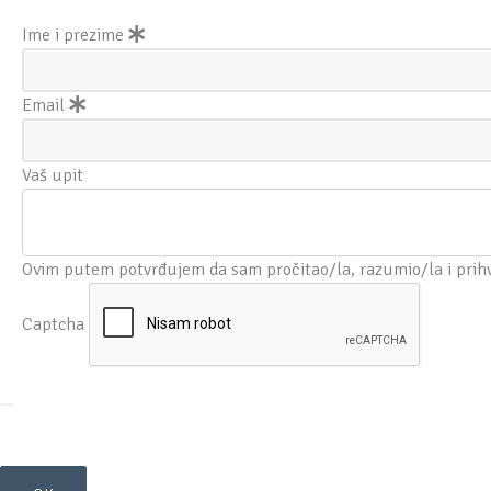
Ime i prezime
Email
Vaš upit
Ovim putem potvrđujem da sam pročitao/la, razumio/la i prih
Captcha